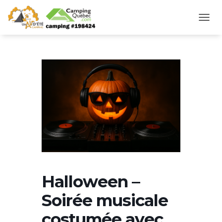
D
É
P
L
I
E
R
L
A
N
A
V
I
G
A
T
Halloween –
I
O
Soirée musicale
N
costumée avec