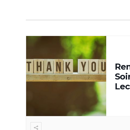
Rem
Soi
Lec