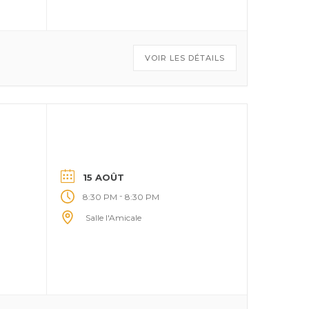
VOIR LES DÉTAILS
15 AOÛT
-
8:30 PM
8:30 PM
Salle l'Amicale