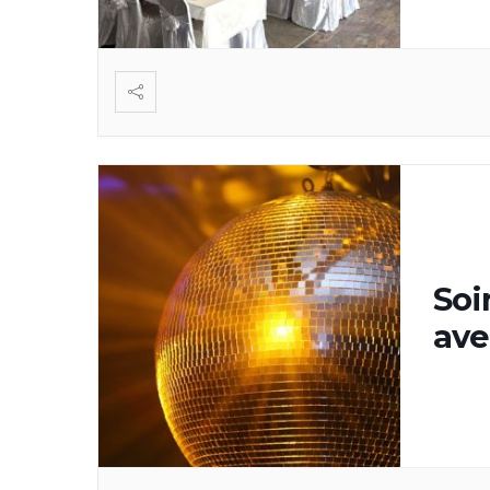
Soi
av