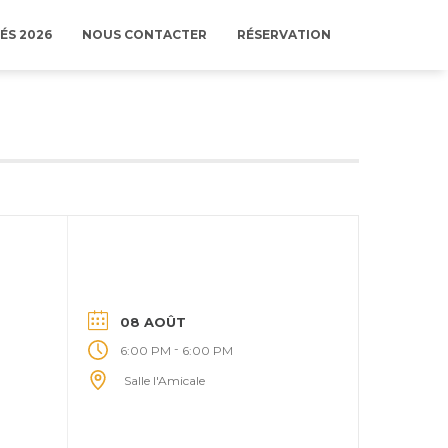
ÉS 2026
NOUS CONTACTER
RÉSERVATION
08 AOÛT
-
6:00 PM
6:00 PM
Salle l'Amicale