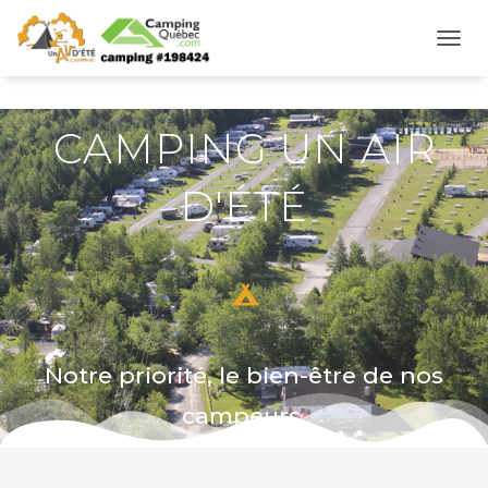
D
É
P
L
CAMPING UN AIR
I
E
R
D'ÉTÉ
L
A
N
A
V
I
G
A
T
Notre priorité, le bien-être de nos
I
O
campeurs.
N