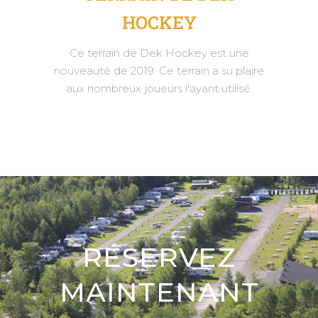
HOCKEY
Ce terrain de Dek Hockey est une
nouveauté de 2019. Ce terrain a su plaire
aux nombreux joueurs l'ayant utilisé.
RÉSERVEZ
MAINTENANT