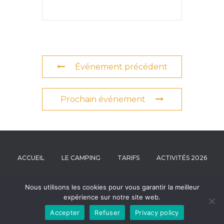
Événement précédent
Prochain événement
ACCUEIL
LE CAMPING
TARIFS
ACTIVITÉS 2026
NOUS CONTACTER
RÉSERVATION
Nous utilisons les cookies pour vous garantir la meilleur
expérience sur notre site web.
Un Air d'Été | Copyrights 2026
Accepter
Refuser
Privacy policy