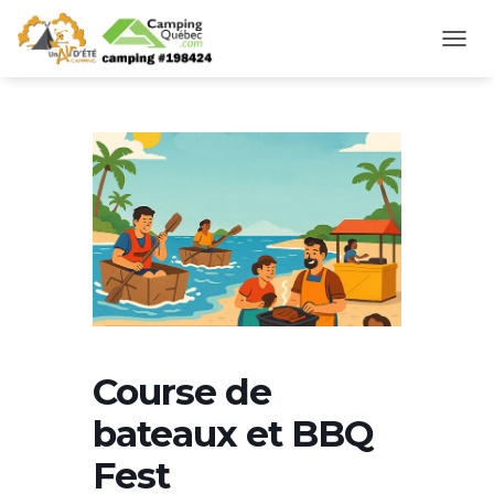
D
É
P
L
I
E
R
L
A
N
A
V
I
G
A
T
Course de
I
O
bateaux et BBQ
N
Fest