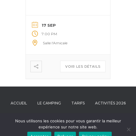
17 SEP
7:00 PM
Salle l'Amicale
VOIR LES DÉTAILS
ACCUEIL
LE CAMPING
TARIFS
ACTIVITÉS 2026
NOUS CONTACTER
RÉSERVATION
Nous utilisons les cookies pour vous garantir la meilleur
expérience sur notre site web.
Un Air d'Été | Copyrights 2026