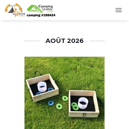
Washer
DÉPL
LA
NAVI
AOÛT 2026