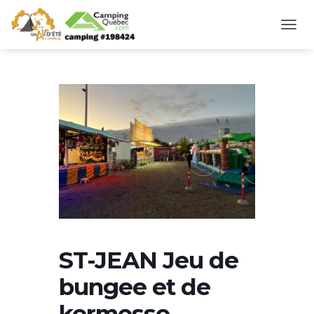
D
É
P
L
I
E
R
L
A
N
A
V
I
G
A
T
I
ST-JEAN Jeu de
O
N
bungee et de
kermesse