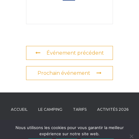
Événement précédent
Prochain événement
ACCUEIL
LE CAMPING
TARIFS
ACTIVITÉS 2026
NOUS CONTACTER
RÉSERVATION
Nous utilisons les cookies pour vous garantir la meilleur
expérience sur notre site web.
Un Air d'Été | Copyrights 2026