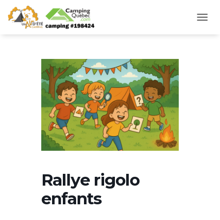
D
É
P
L
I
E
R
L
A
N
A
V
I
G
A
T
Rallye rigolo
I
O
enfants
N