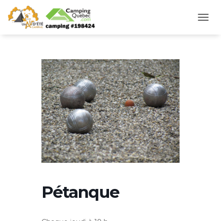
D
É
P
L
I
E
R
L
A
N
A
V
I
G
A
T
I
O
Pétanque
N