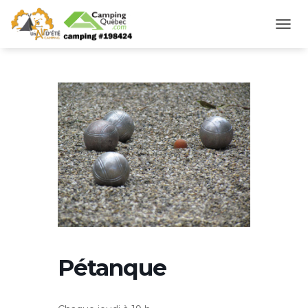
D
É
P
L
I
E
R
L
A
N
A
V
I
G
A
T
I
O
Pétanque
N