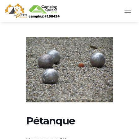
D
É
P
L
I
E
R
L
A
N
A
V
I
G
A
T
I
O
Pétanque
N