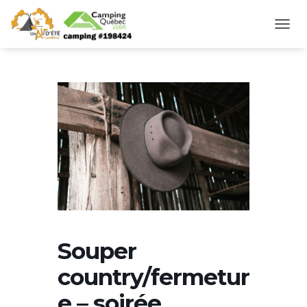
D
É
P
L
I
E
R
L
A
N
A
V
I
G
A
T
Souper
I
O
country/fermetur
N
e – soirée