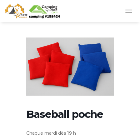
D
É
P
L
I
E
R
L
A
N
A
V
I
G
A
T
Baseball poche
I
O
N
Chaque mardi dès 19 h